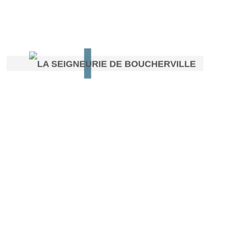
cription
 physique, psychologique, social,
ntologue social, chargé de cours UQAM
rmi nous pour explorer des thèmes qui nous concernent tous, not
nt difficiles à accepter.
au Centre Francine Gadbois sur un autre sujet « La sexualité 