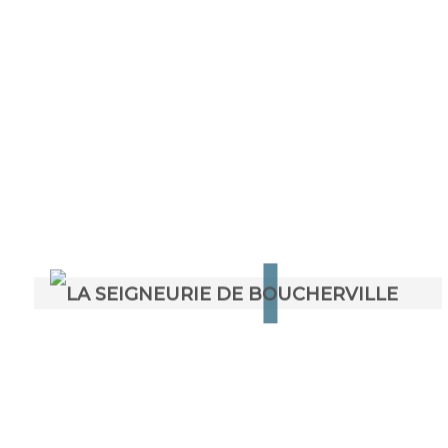
Prix Hommage Aînés
Montérégie
C’est la fête à la Coopérative
La Seigneurie de